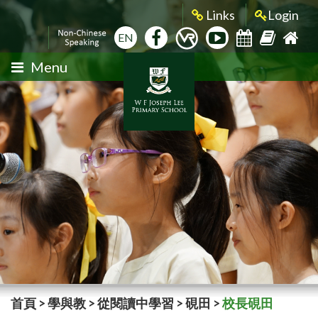
Links
Login
EN
Menu
首頁
>
學與教
>
從閱讀中學習
>
硯田
>
校長硯田