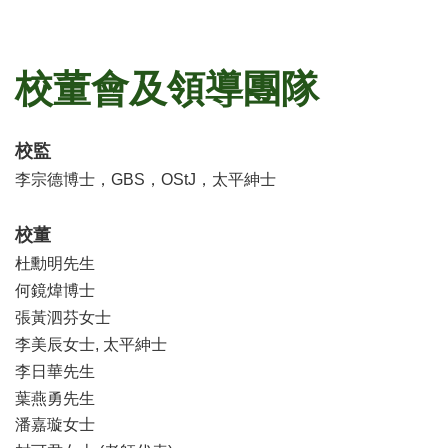
校董會及領導團隊
校監
李宗德博士，GBS，OStJ，太平紳士
校董
杜勳明先生
何鏡煒博士
張黃泗芬女士
李美辰女士, 太平紳士
李日華先生
葉燕勇先生
潘嘉璇女士