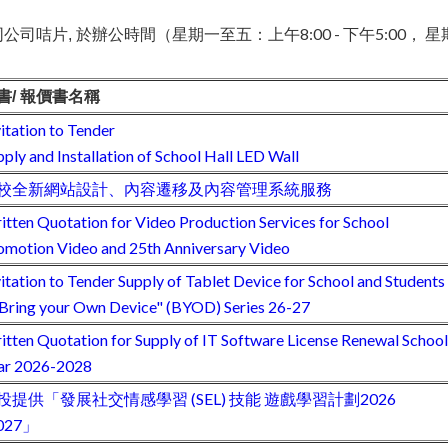
（星期一至五：上午8:00 - 下午5:00， 星期
同公司咭片, 於辦公時間
書/ 報價書名稱
vitation to Tender
pply and Installation of School Hall LED Wall
校全新網站設計、內容遷移及內容管理系統服務
itten Quotation for Video Production Services for School
omotion Video and 25th Anniversary Video
vitation to Tender Supply of Tablet Device for School and Students
"Bring your Own Device" (BYOD) Series 26-27
itten Quotation for Supply of IT Software License Renewal School
ar 2026-2028
投提供「發展社交情感學習 (SEL) 技能 遊戲學習計劃2026
027」