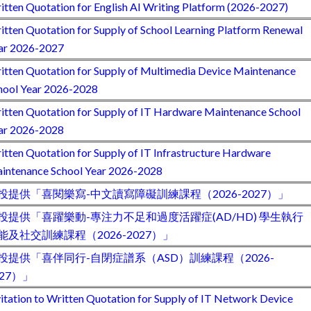
itten Quotation for English AI Writing Platform (2026-2027)
itten Quotation for Supply of School Learning Platform Renewal
ar 2026-2027
itten Quotation for Supply of Multimedia Device Maintenance
hool Year 2026-2028
itten Quotation for Supply of IT Hardware Maintenance School
ar 2026-2028
itten Quotation for Supply of IT Infrastructure Hardware
intenance School Year 2026-2028
投提供「喜閱樂寫-中文讀寫障礙訓練課程（2026-2027）」
投提供「喜躍樂動-專注力不足和過度活躍症(AD/HD) 學生執行
能及社交訓練課程（2026-2027）」
投提供「喜伴同行-自閉症譜系（ASD）訓練課程（2026-
027）」
vitation to Written Quotation for Supply of IT Network Device