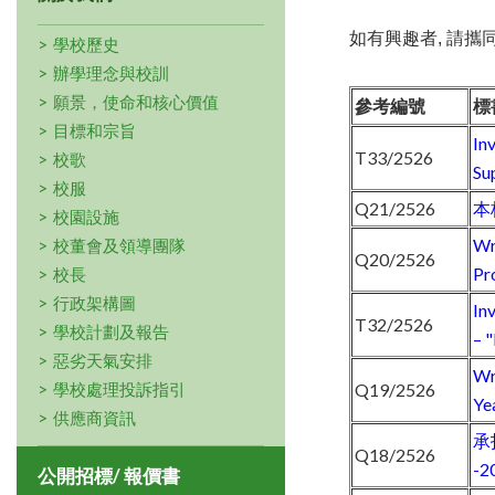
如有興趣者, 請攜
學校歷史
辦學理念與校訓
願景，使命和核心價值
參考編號
標
目標和宗旨
In
T33/2526
校歌
Su
校服
Q21/2526
本
校園設施
Wr
校董會及領導團隊
Q20/2526
Pr
校長
行政架構圖
In
T32/2526
學校計劃及報告
– 
惡劣天氣安排
Wr
學校處理投訴指引
Q19/2526
Ye
供應商資訊
承
Q18/2526
-2
公開招標/ 報價書