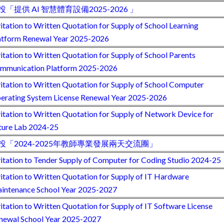
投「提供 AI 智慧體育設備2025-2026 」
vitation to Written Quotation for Supply of School Learning
atform Renewal Year 2025-2026
vitation to Written Quotation for Supply of School Parents
mmunication Platform 2025-2026
vitation to Written Quotation for Supply of School Computer
erating System License Renewal Year 2025-2026
vitation to Written Quotation for Supply of Network Device for
ture Lab 2024-25
投「2024-2025年教師專業發展兩天交流團」
vitation to Tender Supply of Computer for Coding Studio 2024-25
vitation to Written Quotation for Supply of IT Hardware
intenance School Year 2025-2027
vitation to Written Quotation for Supply of IT Software License
newal School Year 2025-2027