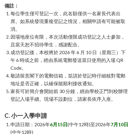
備註：
每位學生僅可登記一次，此名額僅供一名家長代表出
席。如系統發現重複登記之情況，相關申請有可能被取
消。
因場地座位有限，本次活動僅限成功登記之人士參加，
且當天恕不招待學生，感謝配合。
成功登記後，本校將於 2026 年 6 月 10 日（星期三）下
午 6 時或之前，經由系統電郵發送當日使用的入場 QR
Code。
敬請留意閣下的電郵信箱，並請於登記時仔細核對電郵
地址是否正確，以確保能順利接收通知。
家長可於簡介會開始前 30 分鐘，經由學校正門到校辦理
登記入場手續。現場不設劃位，請家長依序入座。
C. 小一入學申請
申請日期：2026年
6月15日
(中午12時)至2026年
7月10日
(中午12時)