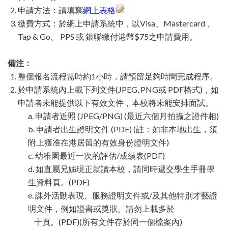
申請方法：請填寫
網上表格
繳費方式：於網上申請系統中，以Visa、Mastercard 、
Tap & Go、 PPS 或 銀聯繳付港幣$75之申請費用。
備注：
整個報名流程需時約1小時，請預留足夠時間完成程序。
於申請系統內上載下列文件(JPEG, PNG或 PDF格式)，如
申請者未能提供以下有效文件，本校將未能安排面試。
a. 申請者近照 (JPEG/PNG) (最近六個月拍攝之證件相)
b. 申請者出生證明文件 (PDF) (註：如非本地出生，須
附上獲准在港居留的有效身份證明文件)
c. 幼稚園最近一次的評估/成績表(PDF)
d. 如直屬兄姊現正就讀本校，請同時遞交學生手冊學
生資料頁。(PDF)
e. 課外活動表現、服務證明文件或/及其他特別才藝證
明文件，例如證書或獎狀。請勿上載多於
十頁。(PDF)(所有文件存於同一個檔案內)