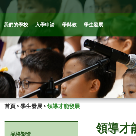
我們的學校
入學申請
學與教
學生發展
首頁
>
學生發展
>
領導才能發展
領導才
品格塑造