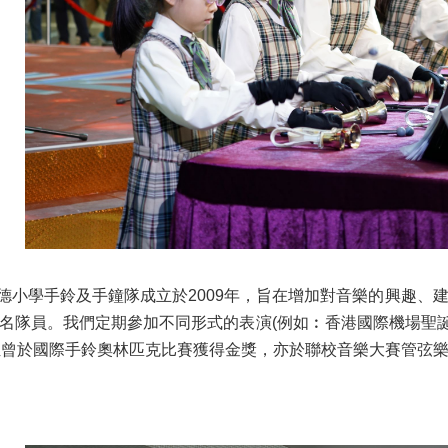
德小學手鈴及手鐘隊成立於2009年，旨在增加對音樂的興趣、
0名隊員。我們定期參加不同形式的表演(例如︰香港國際機場聖
伍曾於國際手鈴奧林匹克比賽獲得金獎，亦於聯校音樂大賽管弦樂