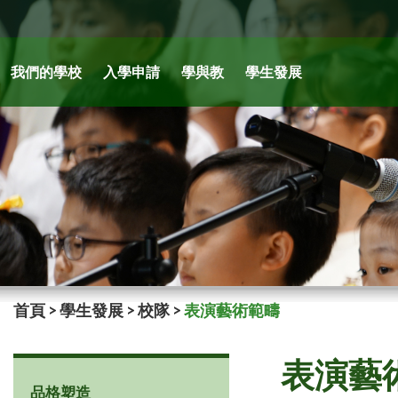
我們的學校
入學申請
學與教
學生發展
首頁
>
學生發展
>
校隊
>
表演藝術範疇
表演藝
品格塑造