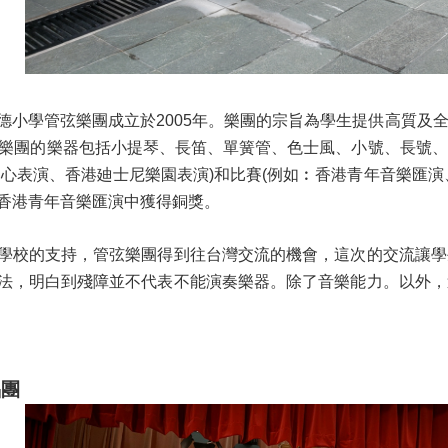
德小學管弦樂團成立於2005年。樂團的宗旨為學生提供高質及
，樂團的樂器包括小提琴、長笛、單簧管、色士風、小號、長號
中心表演、香港廸士尼樂園表演)和比賽(例如︰香港青年音樂匯
香港青年音樂匯演中獲得銅獎。
學校的支持，管弦樂團得到往台灣交流的機會，這次的交流讓學
法，明白到殘障並不代表不能演奏樂器。除了音樂能力。以外，
唱團