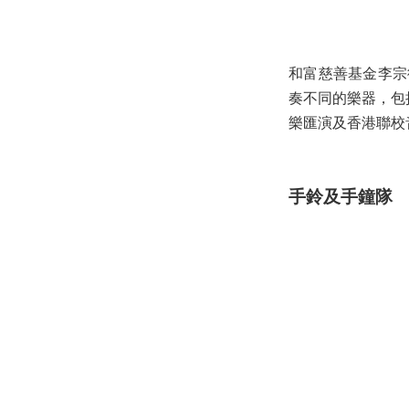
和富慈善基金李宗
奏不同的樂器，包
樂匯演及香港聯校
手鈴及手鐘隊