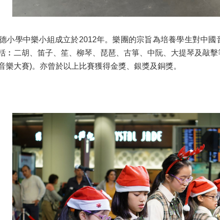
德小學中樂小組成立於2012年。樂團的宗旨為培養學生對中國
括︰二胡、笛子、笙、柳琴、琵琶、古箏、中阮、大提琴及敲擊
音樂大賽)。亦曾於以上比賽獲得金獎、銀獎及銅獎。