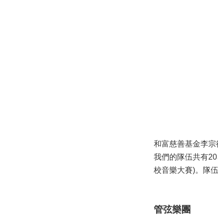
和富慈善基金李宗
我們的隊伍共有2
校音樂大賽)。隊
管弦
樂
團