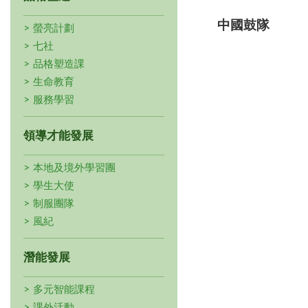
中國鼓隊
螢亮計劃
七社
品格塑造課
生命教育
服務學習
領導才能發展
本地及境外學習團
學生大使
制服團隊
風紀
潛能發展
多元智能課程
課外活動