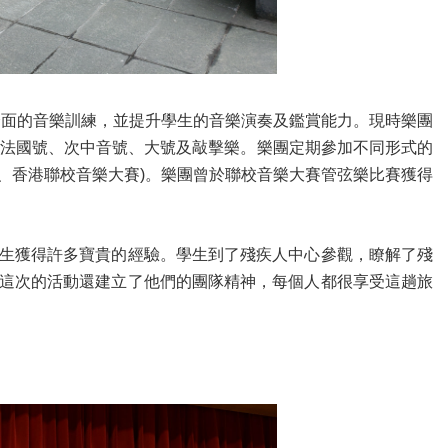
全面的音樂訓練，並提升學生的音樂演奏及鑑賞能力。現時樂團
、法國號、次中音號、大號及敲擊樂。樂團定期參加不同形式的
演、香港聯校音樂大賽)。樂團曾於聯校音樂大賽管弦樂比賽獲得
生獲得許多寶貴的經驗。學生到了殘疾人中心參觀，瞭解了殘
這次的活動還建立了他們的團隊精神，每個人都很享受這趟旅