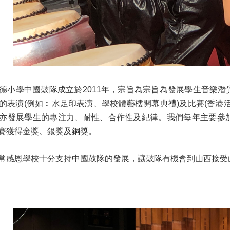
德小學中國鼓隊成立於2011年，宗旨為宗旨為發展學生音樂潛
的表演(例如︰水足印表演、學校體藝樓開幕典禮)及比賽(香港
亦發展學生的專注力、耐性、合作性及紀律。我們每年主要參加
賽獲得金獎、銀獎及銅獎。
常感恩學校十分支持中國鼓隊的發展，讓鼓隊有機會到山西接受