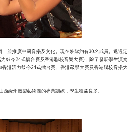
質，並推廣中國音樂及文化。現在鼓隊約有30名成員。透過定
活力鼓令24式擂台賽及香港聯校音樂大賽)，除了發展學生演奏
香港活力鼓令24式擂台賽、香港敲擊大賽及香港聯校音樂大
山西絳州鼓樂藝術團的專業訓練，學生獲益良多。